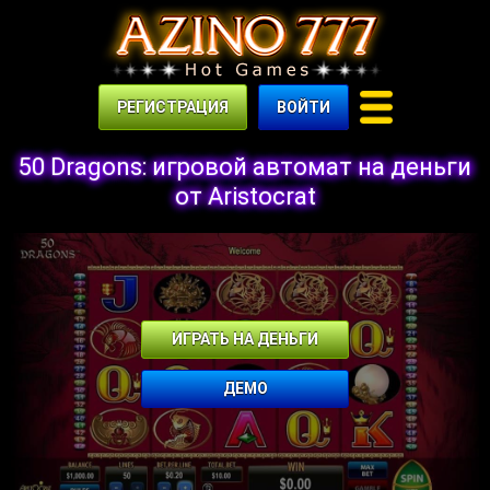
РЕГИСТРАЦИЯ
ВОЙТИ
50 Dragons: игровой автомат на деньги
от Aristocrat
ИГРАТЬ НА ДЕНЬГИ
ДЕМО