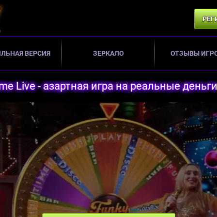
РЕГ
ЛЬНАЯ ВЕРСИЯ
ЗЕРКАЛО
ОТЗЫВЫ ИГР
ime Live - азартная игра на реальные деньг