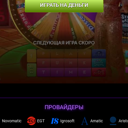
ИГРАТЬ НА ДЕНЬГИ
ПРОВАЙДЕРЫ
Novomatic
EGT
Igrosoft
Amatic
Arist