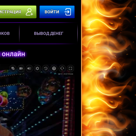
ИСТРАЦИЯ
ВОЙТИ
ОКОВ
ВЫВОД ДЕНЕГ
и онлайн