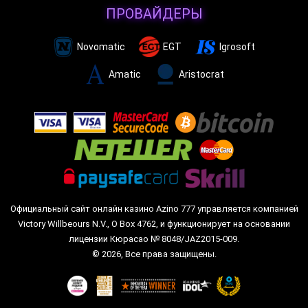
ПРОВАЙДЕРЫ
Novomatic
EGT
Igrosoft
Amatic
Aristocrat
Официальный сайт онлайн казино Azino 777 управляется компанией
Victory Willbeours N.V., O Box 4762, и функционирует на основании
лицензии Кюрасао № 8048/JAZ2015-009.
© 2026, Все права защищены.