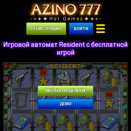
РЕГИСТРАЦИЯ
ВОЙТИ
Игровой автомат Resident с бесплатной
игрой
ИГРАТЬ НА ДЕНЬГИ
ДЕМО