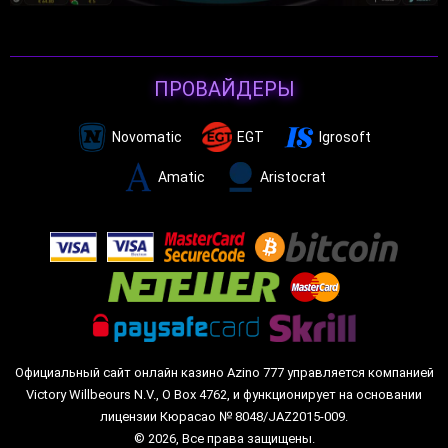
ПРОВАЙДЕРЫ
Novomatic
EGT
Igrosoft
Amatic
Aristocrat
Официальный сайт онлайн казино Azino 777 управляется компанией
Victory Willbeours N.V., O Box 4762, и функционирует на основании
лицензии Кюрасао № 8048/JAZ2015-009.
© 2026, Все права защищены.